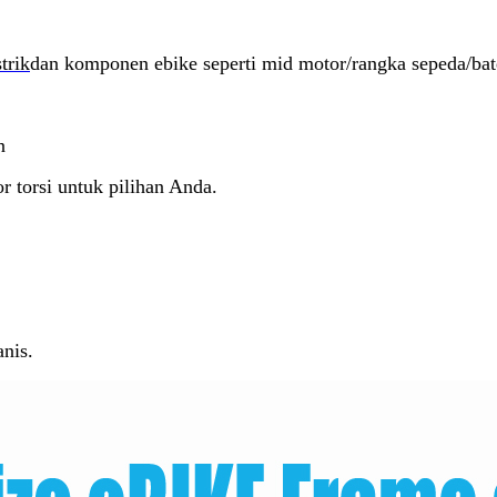
trik
dan komponen ebike seperti mid motor/rangka sepeda/bate
n
or torsi untuk pilihan Anda.
nis.