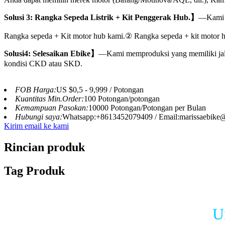
Solusi 3: Rangka Sepeda Listrik + Kit Penggerak Hub.】
—Kami d
Rangka sepeda + Kit motor hub kami.② Rangka sepeda + kit motor 
Solusi4: Selesaikan Ebike】
—Kami memproduksi yang memiliki jalu
kondisi CKD atau SKD.
FOB Harga:
US $0,5 - 9,999 / Potongan
Kuantitas Min.Order:
100 Potongan/potongan
Kemampuan Pasokan:
10000 Potongan/Potongan per Bulan
Hubungi saya:
Whatsapp:+8613452079409 / Email:marissaebik
Kirim email ke kami
Rincian produk
Tag Produk
U