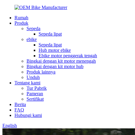
Rumah
Produk
Sepeda
Sepeda lipat
ebike
Sepeda lipat
Hub motor ebike
Ebike motor penggerak tengah
Bingkai dengan kit motor menengah
Bingkai dengan kit motor hub
Produk lainnya
Unduh
Tentang kami
Tur Pabrik
Pameran
Sertifikat
Berita
FAQ
Hubungi kami
English