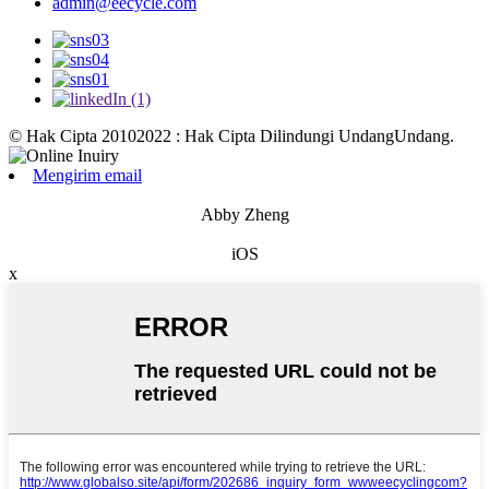
admin@eecycle.com
© Hak Cipta 20102022 : Hak Cipta Dilindungi UndangUndang.
Mengirim email
Abby Zheng
iOS
x