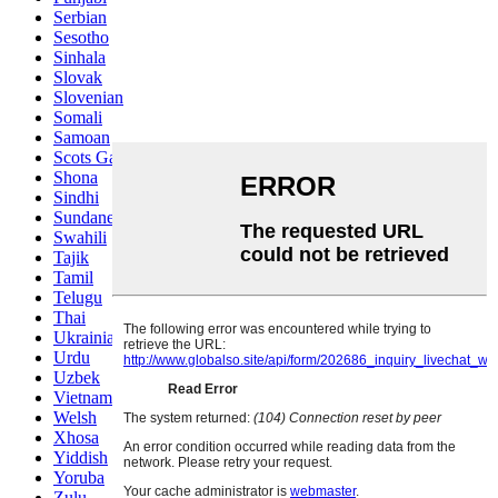
Serbian
Sesotho
Sinhala
Slovak
Slovenian
Somali
Samoan
Scots Gaelic
Shona
Sindhi
Sundanese
Swahili
Tajik
Tamil
Telugu
Thai
Ukrainian
Urdu
Uzbek
Vietnamese
Welsh
Xhosa
Yiddish
Yoruba
Zulu