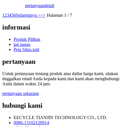
pertanyaan
detail
1
2
3
4
5
6
Selanjutnya >
>>
Halaman 1 / 7
informasi
Produk Pilihan
tag panas
Peta Situs.xml
pertanyaan
Untuk pertanyaan tentang produk atau daftar harga kami, silakan
tinggalkan email Anda kepada kami dan kami akan menghubungi
Anda dalam waktu 24 jam.
pertanyaan sekarang
hubungi kami
EECYCLE TIANJIN TECHNOLOGY CO., LTD.
0086-13102120914