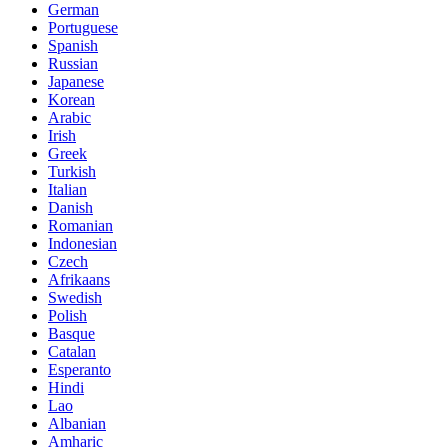
German
Portuguese
Spanish
Russian
Japanese
Korean
Arabic
Irish
Greek
Turkish
Italian
Danish
Romanian
Indonesian
Czech
Afrikaans
Swedish
Polish
Basque
Catalan
Esperanto
Hindi
Lao
Albanian
Amharic