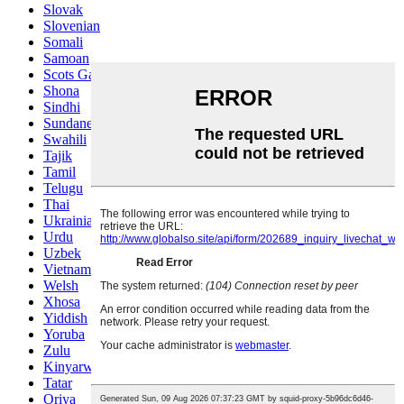
Slovak
Slovenian
Somali
Samoan
Scots Gaelic
Shona
Sindhi
Sundanese
Swahili
Tajik
Tamil
Telugu
Thai
Ukrainian
Urdu
Uzbek
Vietnamese
Welsh
Xhosa
Yiddish
Yoruba
Zulu
Kinyarwanda
Tatar
Oriya