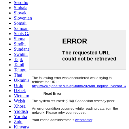
Sesotho
Sinhala
Slovak
Slovenian
Somali
Samoan
Scots Gaelic
Shona
Sindhi
Sundanese
Swahili
Tajik
Tamil
Telugu
Thai
Ukrainian
Urdu
Uzbek
Vietnamese
Welsh
Xhosa
Yiddish
Yoruba
Zulu
Kinyarwanda