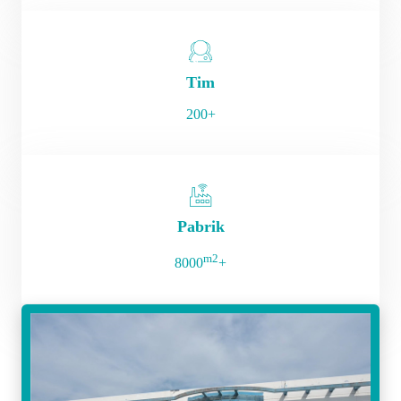
Tim
200+
Pabrik
m2
8000
+