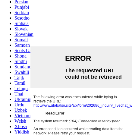
Persian
Punjabi
Serbian
Sesotho
Sinhala
Slovak
Slovenian
Somali
Samoan
Scots Gaelic
Shona
Sindhi
Sundanese
Swahili
Tajik
Tamil
Telugu
Thai
Ukrainian
Urdu
Uzbek
Vietnamese
Welsh
Xhosa
Yiddish