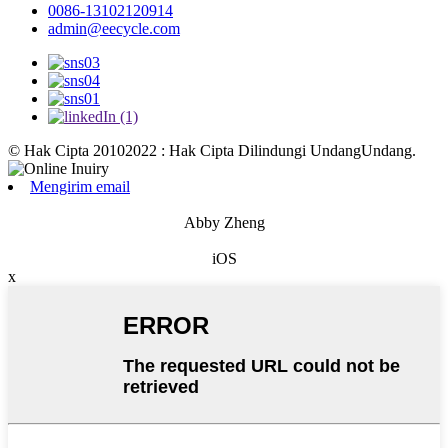
0086-13102120914
admin@eecycle.com
© Hak Cipta 20102022 : Hak Cipta Dilindungi UndangUndang.
Mengirim email
Abby Zheng
iOS
x